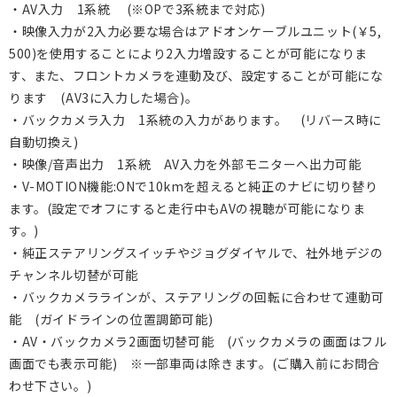
・AV入力 1系統 (※OPで3系統まで対応)
・映像入力が2入力必要な場合はアドオンケーブルユニット(￥5,
500)を使用することにより2入力増設することが可能になりま
す、また、フロントカメラを連動及び、設定することが可能にな
ります (AV3に入力した場合)。
・バックカメラ入力 1系統の入力があります。 (リバース時に
自動切換え)
・映像/音声出力 1系統 AV入力を外部モニターへ出力可能
・V-MOTION機能:ONで10kmを超えると純正のナビに切り替り
ます。(設定でオフにすると走行中もAVの視聴が可能になりま
す。)
・純正ステアリングスイッチやジョグダイヤルで、社外地デジの
チャンネル切替が可能
・バックカメララインが、ステアリングの回転に合わせて連動可
能 (ガイドラインの位置調節可能)
・AV・バックカメラ2画面切替可能 (バックカメラの画面はフル
画面でも表示可能) ※一部車両は除きます。(ご購入前にお問合
わせ下さい。)