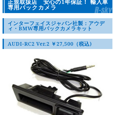
正規取扱店 安心の1年保証！ 輸入車
専用バックカメラ
インターフェイスジャパン社製：アウデ
ィ・BMW専用バックカメラキット
AUDI-RC2 Ver.2 ￥27,500（税込)