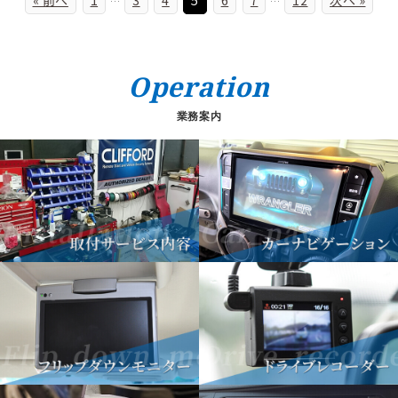
« 前へ
1
3
4
5
6
7
12
次へ »
…
…
Operation
業務案内